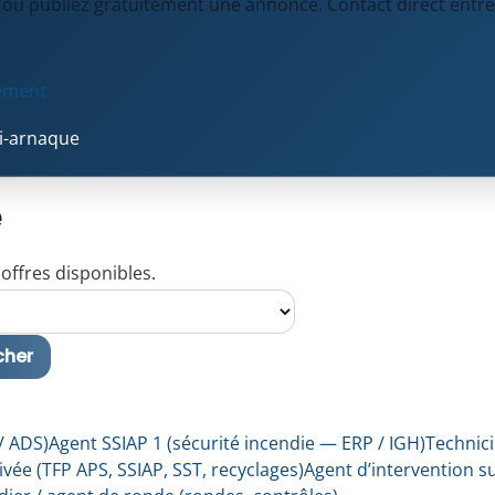
 ou publiez gratuitement une annonce. Contact direct entre
tement
ti-arnaque
e
 offres disponibles.
cher
/ ADS)
Agent SSIAP 1 (sécurité incendie — ERP / IGH)
Technici
vée (TFP APS, SSIAP, SST, recyclages)
Agent d’intervention s