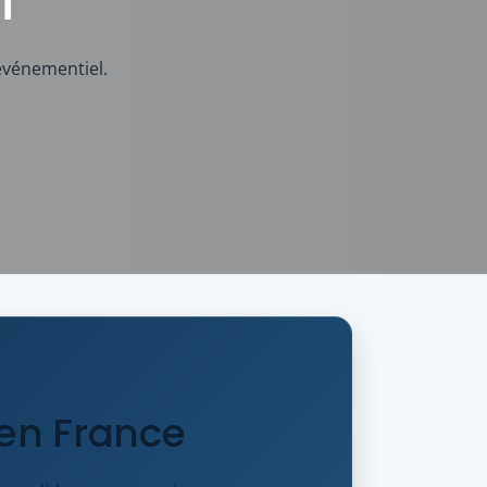
i
événementiel.
s en France