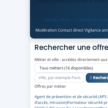
Trouvez une offre APS, SSIAP ou sûreté,
Voir les offres
Publier gratui
Modération
Contact direct
Vigilance an
Rechercher une offr
Métier et ville : accédez directement aux
Métier
Ville
Recher
Offres par métier
Agent de prévention et de sécurité (APS 
d’accès, intrusion)
Formateur sécurité pri