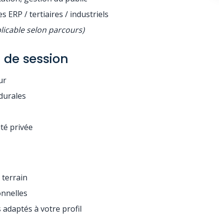
s ERP / tertiaires / industriels
plicable selon parcours)
 de session
ur
durales
ité privée
 terrain
onnelles
 adaptés à votre profil