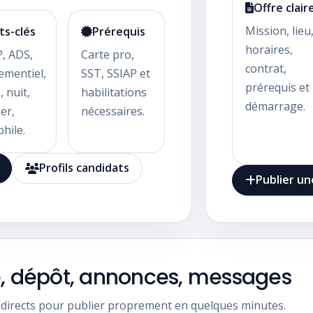
Offre clair
Mission, lieu
ts-clés
Prérequis
horaires,
P, ADS,
Carte pro,
contrat,
ementiel,
SST, SSIAP et
prérequis et
, nuit,
habilitations
démarrage.
er,
nécessaires.
hile.
Profils candidats
Publier u
 dépôt, annonces, messages
 directs pour publier proprement en quelques minutes.