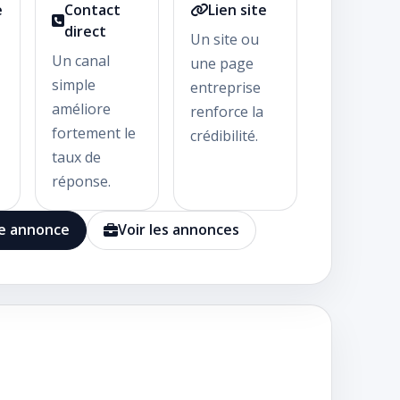
e
Contact
Lien site
direct
,
Un site ou
Un canal
une page
simple
entreprise
améliore
renforce la
fortement le
crédibilité.
taux de
réponse.
ne annonce
Voir les annonces