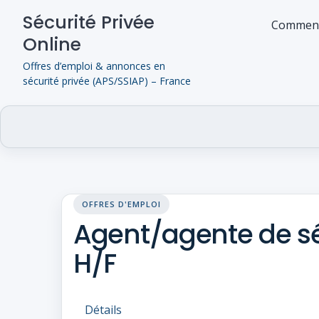
Skip
Sécurité Privée
to
Comment
Online
content
Offres d’emploi & annonces en
sécurité privée (APS/SSIAP) – France
OFFRES D'EMPLOI
Agent/agente de séc
H/F
Détails