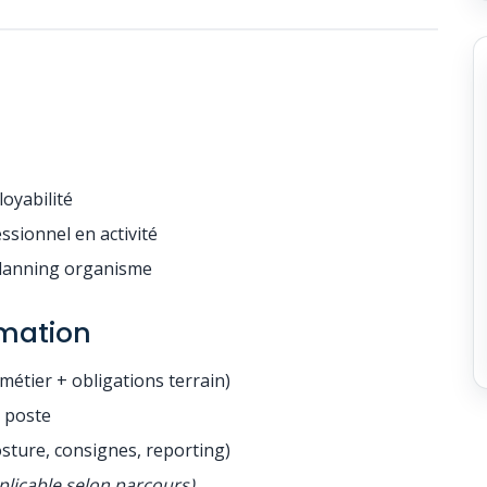
oyabilité
ssionnel en activité
planning organisme
mation
métier + obligations terrain)
r poste
osture, consignes, reporting)
pplicable selon parcours)