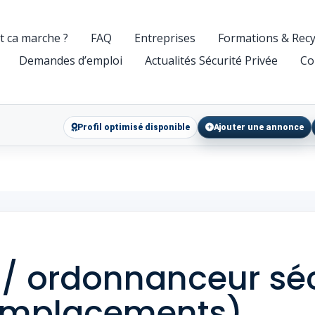
 ca marche ?
FAQ
Entreprises
Formations & Recy
Demandes d’emploi
Actualités Sécurité Privée
Co
Profil optimisé disponible
Ajouter une annonce
r / ordonnanceur sé
remplacements)