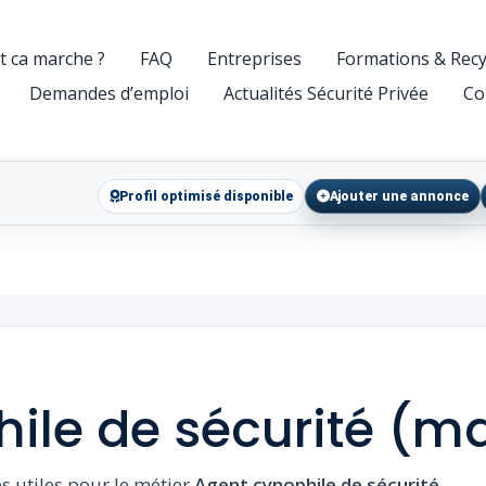
 ca marche ?
FAQ
Entreprises
Formations & Recy
Demandes d’emploi
Actualités Sécurité Privée
Co
Profil optimisé disponible
Ajouter une annonce
ile de sécurité (ma
es utiles pour le métier
Agent cynophile de sécurité