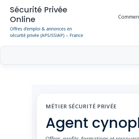
Skip
Sécurité Privée
to
Comment
Online
content
Offres d’emploi & annonces en
sécurité privée (APS/SSIAP) – France
MÉTIER SÉCURITÉ PRIVÉE
Agent cynoph
Offres, profils, formations et ressourc