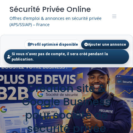
Skip
Sécurité Privée Online
to
content
Offres d’emploi & annonces en sécurité privée
(APS/SSIAP) – France
Profil optimisé disponible
Ajouter une annonce
Si vous n’avez pas de compte, il sera créé pendant la
publication.
Création site &
Google Business
pour société de
sécurité privée